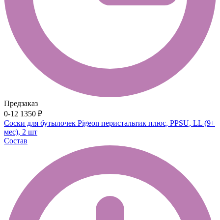
Предзаказ
0-12
1350 ₽
Соски для бутылочек Pigeon перистальтик плюс, PPSU, LL (9+
мес), 2 шт
Состав