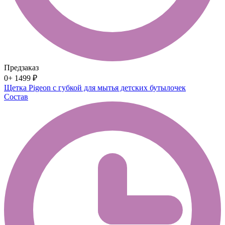
Предзаказ
0+
1499 ₽
Щетка Pigeon с губкой для мытья детских бутылочек
Состав