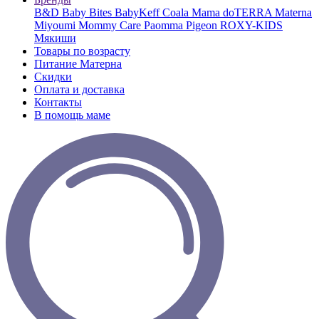
B&D
Baby Bites
BabyKeff
Coala Mama
doTERRA
Materna
Miyoumi
Mommy Care
Paomma
Pigeon
ROXY-KIDS
Мякиши
Товары по возрасту
Питание Матерна
Скидки
Оплата и доставка
Контакты
В помощь маме