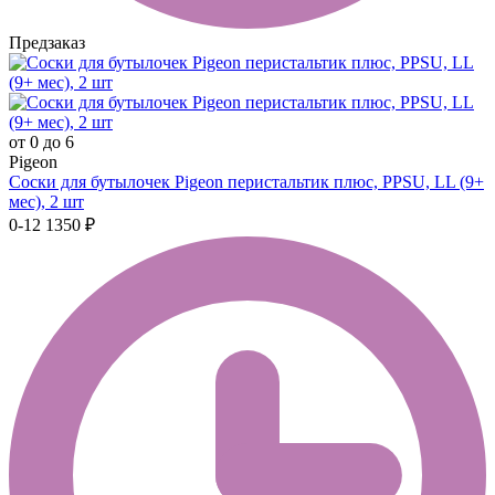
Предзаказ
от 0 до 6
Pigeon
Соски для бутылочек Pigeon перистальтик плюс, PPSU, LL (9+
мес), 2 шт
0-12
1350 ₽