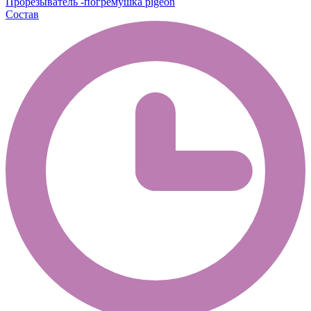
Прорезыватель -погремушка pigeon
Состав