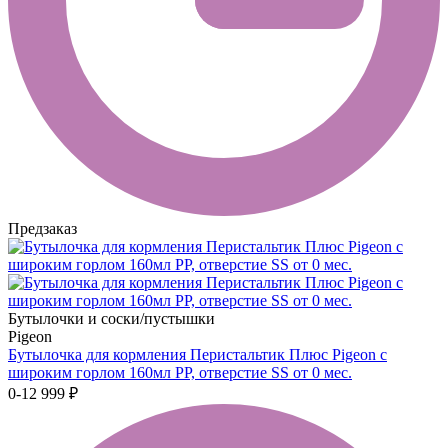
Предзаказ
Бутылочки и соски/пустышки
Pigeon
Бутылочка для кормления Перистальтик Плюс Pigeon с
широким горлом 160мл PP, отверстие SS от 0 мес.
0-12
999 ₽