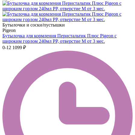
Бутылочки и соски/пустышки
Pigeon
Бутылочка для кормления Перистальтик Плюс Pigeon с
широким горлом 240мл PP, отверстие М от 3 мес.
0-12
1099 ₽