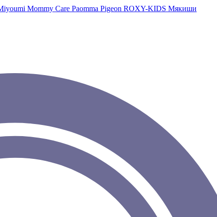
Miyoumi
Mommy Care
Paomma
Pigeon
ROXY-KIDS
Мякиши