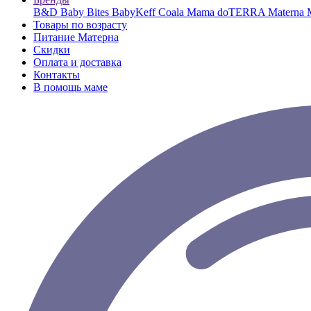
B&D
Baby Bites
BabyKeff
Coala Mama
doTERRA
Materna
Товары по возрасту
Питание Матерна
Скидки
Оплата и доставка
Контакты
В помощь маме