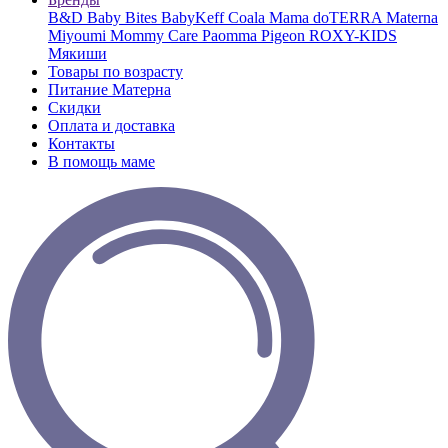
B&D
Baby Bites
BabyKeff
Coala Mama
doTERRA
Materna
Miyoumi
Mommy Care
Paomma
Pigeon
ROXY-KIDS
Мякиши
Товары по возрасту
Питание Матерна
Скидки
Оплата и доставка
Контакты
В помощь маме