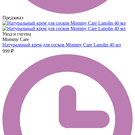
Предзаказ
Уход и гигена
Mommy Care
Натуральный крем для сосков Mommy Care Lanolin 40 мл
999 ₽