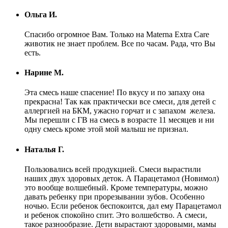
Ольга И.
Спасибо огромное Вам. Только на Materna Extra Care
животик не знает проблем. Все по часам. Рада, что Вы
есть.
Нарине М.
Эта смесь наше спасение! По вкусу и по запаху она
прекрасна! Так как практически все смеси, для детей с
аллергией на БКМ, ужасно горчат и с запахом железа.
Мы перешли с ГВ на смесь в возрасте 11 месяцев и ни
одну смесь кроме этой мой малыш не признал.
Наталья Г.
Пользовались всей продукцией. Смеси вырастили
наших двух здоровых деток. А Парацетамол (Новимол)
это вообще волшебный. Кроме температуры, можно
давать ребенку при прорезывании зубов. Особенно
ночью. Если ребенок беспокоится, дал ему Парацетамол
и ребенок спокойно спит. Это волшебство. А смеси,
такое разнообразие. Дети вырастают здоровыми, мамы