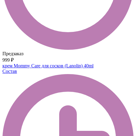
Предзаказ
999 ₽
крем Mommy Care для сосков (Lanolin) 40ml
Состав