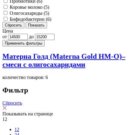
Пробиотики
(6)
Коровье молоко
(5)
Олигосахариды
(5)
Бифидобактерии
(6)
Сбросить
Показать
Цена
от
до
Применить фильтры
Матерна Голд (Materna Gold HM-O)–
смеси с олигосахаридами
количество товаров: 6
Фильтр
Сбросить
Показывать на странице
12
12
24