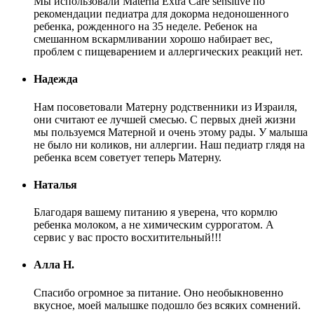
Мы использовали Materna Extra Care sensitive по
рекомендации педиатра для докорма недоношенного
ребенка, рожденного на 35 неделе. Ребенок на
смешанном вскармливании хорошо набирает вес,
проблем с пищеварением и аллергических реакций нет.
Надежда
Нам посоветовали Матерну родственники из Израиля,
они считают ее лучшей смесью. С первых дней жизни
мы пользуемся Матерной и очень этому рады. У малыша
не было ни коликов, ни аллергии. Наш педиатр глядя на
ребенка всем советует теперь Матерну.
Наталья
Благодаря вашему питанию я уверена, что кормлю
ребенка молоком, а не химическим суррогатом. А
сервис у вас просто восхитительный!!!
Алла Н.
Спасибо огромное за питание. Оно необыкновенно
вкусное, моей малышке подошло без всяких сомнений.