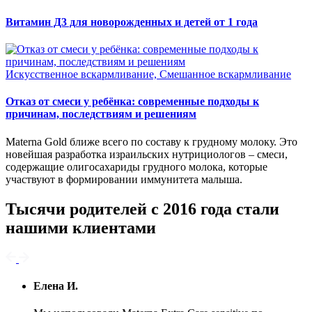
Витамин Д3 для новорожденных и детей от 1 года
Искусственное вскармливание, Смешанное вскармливание
Отказ от смеси у ребёнка: современные подходы к
причинам, последствиям и решениям
Materna Gold ближе всего по составу к грудному молоку. Это
новейшая разработка израильских нутрициологов – смеси,
содержащие олигосахариды грудного молока, которые
участвуют в формировании иммунитета малыша.
Тысячи родителей с 2016 года стали
нашими клиентами
Елена И.