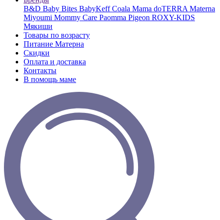
B&D
Baby Bites
BabyKeff
Coala Mama
doTERRA
Materna
Miyoumi
Mommy Care
Paomma
Pigeon
ROXY-KIDS
Мякиши
Товары по возрасту
Питание Матерна
Скидки
Оплата и доставка
Контакты
В помощь маме