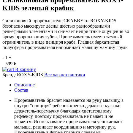
Силиконовый прорезыватель ROXY-
KIDS зеленый крабик
Силиконовый прорезыватель CRABBY от ROXY-KIDS
безопасно массирует десны шестью разнообразными
рельефными элементами и снимает неприятные ощущения во
время прорезывания зубов. Прорезыватель имеет съемный
ограничитель в виде панциря краба. Гладкая бархатистая
полусфера прорезывателя напоминает малышу мамину грудь.
-
1
+
599 ₽
В корзину
Бренд:
ROXY-KIDS
Все характеристики
Описание
Состав
Прорезыватель-браслет надевается на руку малышу, а
внутри "панциря" ребенок крепко держит в кулачке
держатель-перемычку благодаря хватательному
рефлексу, поэтому прорезыватель не падает и не
теряется. Использование прорезывателя успокаивает
малыша, развивает координацию и моторику рук.
Прорезыватель в форме крабика сделан из