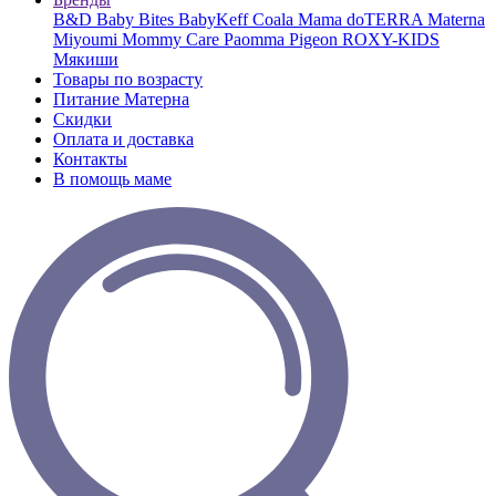
B&D
Baby Bites
BabyKeff
Coala Mama
doTERRA
Materna
Miyoumi
Mommy Care
Paomma
Pigeon
ROXY-KIDS
Мякиши
Товары по возрасту
Питание Матерна
Скидки
Оплата и доставка
Контакты
В помощь маме