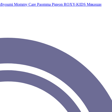
Miyoumi
Mommy Care
Paomma
Pigeon
ROXY-KIDS
Мякиши