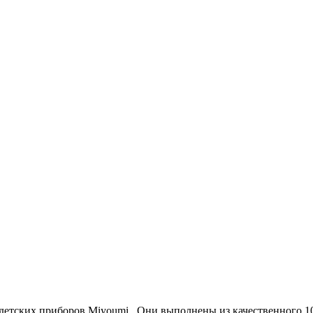
 детских приборов Miyoumi . Они выполнены из качественного 