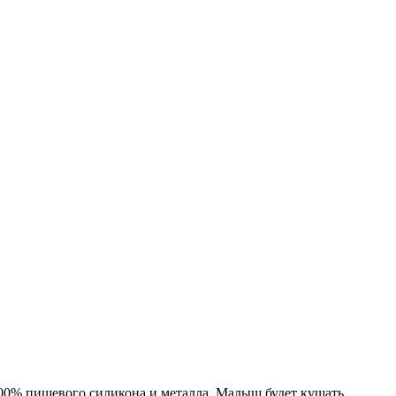
100% пищевого силикона и металла. Малыш будет кушать