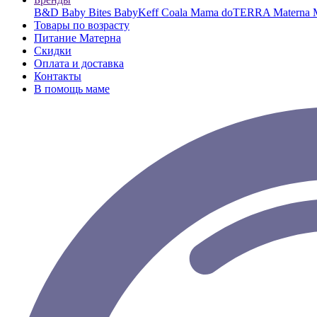
B&D
Baby Bites
BabyKeff
Coala Mama
doTERRA
Materna
Товары по возрасту
Питание Матерна
Скидки
Оплата и доставка
Контакты
В помощь маме