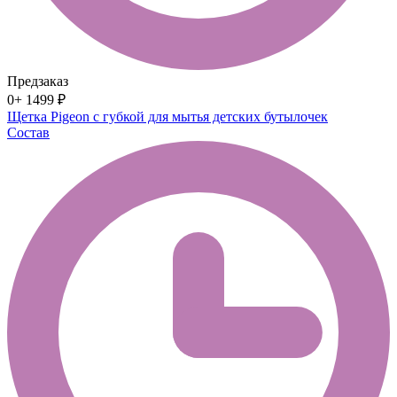
Предзаказ
0+
1499 ₽
Щетка Pigeon с губкой для мытья детских бутылочек
Состав