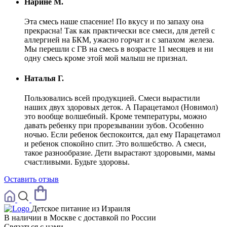
Нарине М.
Эта смесь наше спасение! По вкусу и по запаху она
прекрасна! Так как практически все смеси, для детей с
аллергией на БКМ, ужасно горчат и с запахом железа.
Мы перешли с ГВ на смесь в возрасте 11 месяцев и ни
одну смесь кроме этой мой малыш не признал.
Наталья Г.
Пользовались всей продукцией. Смеси вырастили
наших двух здоровых деток. А Парацетамол (Новимол)
это вообще волшебный. Кроме температуры, можно
давать ребенку при прорезывании зубов. Особенно
ночью. Если ребенок беспокоится, дал ему Парацетамол
и ребенок спокойно спит. Это волшебство. А смеси,
такое разнообразие. Дети вырастают здоровыми, мамы
счастливыми. Будьте здоровы.
Оставить отзыв
Детское питание из
Израиля
В наличии в Москве с доставкой по России
Связаться с нами