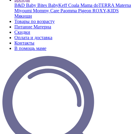
B&D
Baby Bites
BabyKeff
Coala Mama
doTERRA
Materna
Miyoumi
Mommy Care
Paomma
Pigeon
ROXY-KIDS
Мякиши
Товары по возрасту
Питание Матерна
Скидки
Оплата и доставка
Контакты
В помощь маме