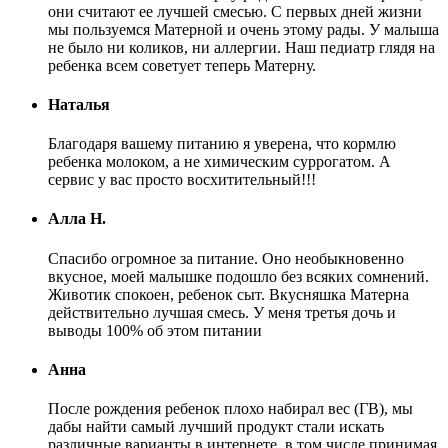
они считают ее лучшей смесью. С первых дней жизни
мы пользуемся Матерной и очень этому рады. У малыша
не было ни коликов, ни аллергии. Наш педиатр глядя на
ребенка всем советует теперь Матерну.
Наталья
Благодаря вашему питанию я уверена, что кормлю
ребенка молоком, а не химическим суррогатом. А
сервис у вас просто восхитительный!!!
Алла Н.
Спасибо огромное за питание. Оно необыкновенно
вкусное, моей малышке подошло без всяких сомнений.
Животик спокоен, ребенок сыт. Вкусняшка Матерна
действительно лучшая смесь. У меня третья дочь и
выводы 100% об этом питании
Анна
После рождения ребенок плохо набирал вес (ГВ), мы
дабы найти самый лучший продукт стали искать
различные варианты в интернете, в том числе принимая