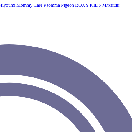
Miyoumi
Mommy Care
Paomma
Pigeon
ROXY-KIDS
Мякиши