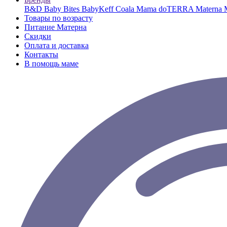
B&D
Baby Bites
BabyKeff
Coala Mama
doTERRA
Materna
Товары по возрасту
Питание Матерна
Скидки
Оплата и доставка
Контакты
В помощь маме