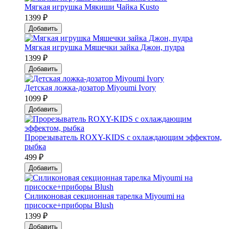
Мягкая игрушка Мякиши Чайка Kusto
1399 ₽
Добавить
Мягкая игрушка Мяшечки зайка Джон, пудра
1399 ₽
Добавить
Детская ложка-дозатор Мiyoumi Ivory
1099 ₽
Добавить
Прорезыватель ROXY-KIDS с охлаждающим эффектом,
рыбка
499 ₽
Добавить
Силиконовая секционная тарелка Мiyoumi на
присоске+приборы Blush
1399 ₽
Добавить