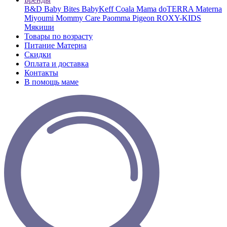
B&D
Baby Bites
BabyKeff
Coala Mama
doTERRA
Materna
Miyoumi
Mommy Care
Paomma
Pigeon
ROXY-KIDS
Мякиши
Товары по возрасту
Питание Матерна
Скидки
Оплата и доставка
Контакты
В помощь маме