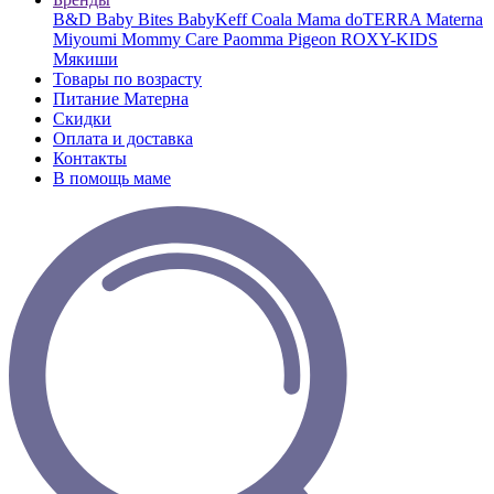
B&D
Baby Bites
BabyKeff
Coala Mama
doTERRA
Materna
Miyoumi
Mommy Care
Paomma
Pigeon
ROXY-KIDS
Мякиши
Товары по возрасту
Питание Матерна
Скидки
Оплата и доставка
Контакты
В помощь маме