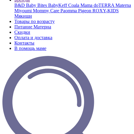
B&D
Baby Bites
BabyKeff
Coala Mama
doTERRA
Materna
Miyoumi
Mommy Care
Paomma
Pigeon
ROXY-KIDS
Мякиши
Товары по возрасту
Питание Матерна
Скидки
Оплата и доставка
Контакты
В помощь маме