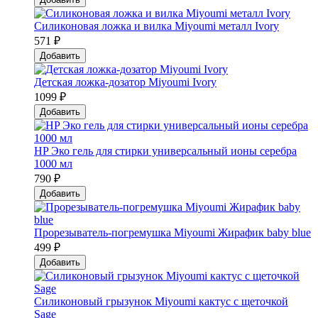
Силиконовая ложка и вилка Мiyoumi металл Ivory
571 ₽
Добавить
Детская ложка-дозатор Мiyoumi Ivory
1099 ₽
Добавить
HP Эко гель для стирки универсальный ионы серебра
1000 мл
790 ₽
Добавить
Прорезыватель-погремушка Мiyoumi Жирафик baby blue
499 ₽
Добавить
Силиконовый грызунок Мiyoumi кактус с щеточкой
Sage