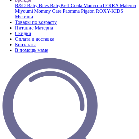
B&D
Baby Bites
BabyKeff
Coala Mama
doTERRA
Materna
Miyoumi
Mommy Care
Paomma
Pigeon
ROXY-KIDS
Мякиши
Товары по возрасту
Питание Матерна
Скидки
Оплата и доставка
Контакты
В помощь маме