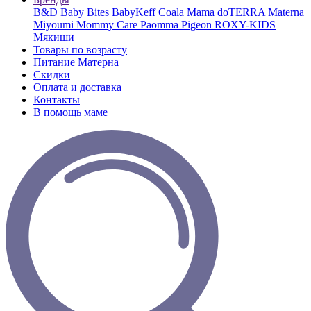
B&D
Baby Bites
BabyKeff
Coala Mama
doTERRA
Materna
Miyoumi
Mommy Care
Paomma
Pigeon
ROXY-KIDS
Мякиши
Товары по возрасту
Питание Матерна
Скидки
Оплата и доставка
Контакты
В помощь маме