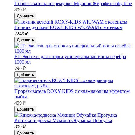
Прорезыватель-погремушка Мiyoumi Жирафик baby blue
499 ₽
Добавить
Ночник детский ROXY-KIDS WIGWAM с котенком
2249 ₽
Добавить
HP Эко гель для стирки универсальный ионы серебра
1000 мл
790 ₽
Добавить
Прорезыватель ROXY-KIDS с охлаждающим эффектом,
рыбка
499 ₽
Добавить
Книжка-подвеска Мякиши Обучайка Прогулка
899 ₽
Добавить