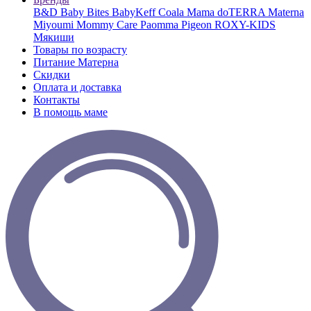
B&D
Baby Bites
BabyKeff
Coala Mama
doTERRA
Materna
Miyoumi
Mommy Care
Paomma
Pigeon
ROXY-KIDS
Мякиши
Товары по возрасту
Питание Матерна
Скидки
Оплата и доставка
Контакты
В помощь маме