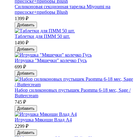
Силиконовая секционная тарелка Мiyoumi на
присоске+приборы Blush
1399 ₽
Добавить
Таблетки для ПММ 50 шт.
1490 ₽
Добавить
Игрушка "Мяшечки" колечко Гусь
699 ₽
Добавить
Набор силиконовых пустышек Paomma 6-18 мес, Sage /
Buttercream
745 ₽
Добавить
Игрушка Мякиши Влад А4
2299 ₽
Добавить