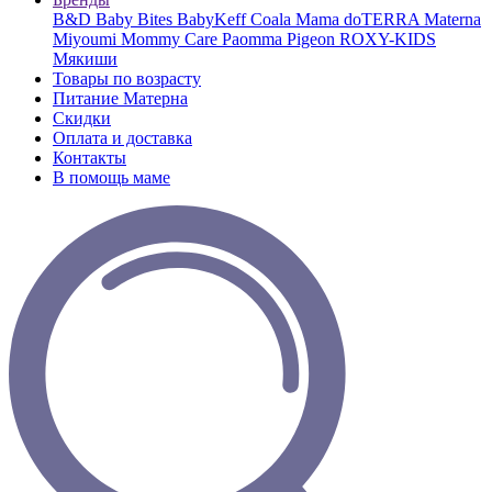
B&D
Baby Bites
BabyKeff
Coala Mama
doTERRA
Materna
Miyoumi
Mommy Care
Paomma
Pigeon
ROXY-KIDS
Мякиши
Товары по возрасту
Питание Матерна
Скидки
Оплата и доставка
Контакты
В помощь маме