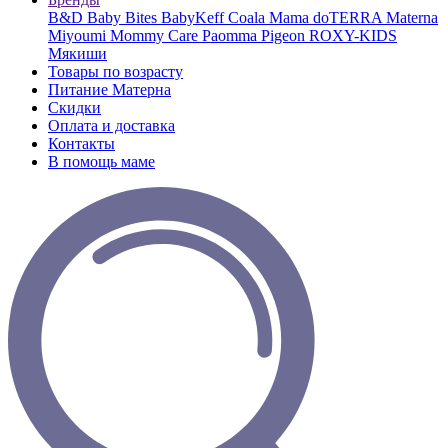
B&D
Baby Bites
BabyKeff
Coala Mama
doTERRA
Materna
Miyoumi
Mommy Care
Paomma
Pigeon
ROXY-KIDS
Мякиши
Товары по возрасту
Питание Матерна
Скидки
Оплата и доставка
Контакты
В помощь маме