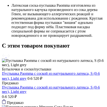
Латексная соска-пустышка Paomma изготовлена из
натурального каучука произведнного из сока дерева
Гевеи, не вызывающего аллергических реакций и
рекомендована для использования с рождения. Круглая
естественная форма пустышки "вишня" идеально
подходит под форму нёба. Пластиковая насадка
специальной формы не соприкасается с ртом
новорожденного и не провоцирует раздражений.
С этим товаром покупают
Бутылочки и соски/пустышки
Пустышка Paomma с соской из натурального латекса, S (0-6
мес), Light grey
0-6
520 ₽
Предзаказ
Пустышка Paomma с соской из натурального латекса, S (0-6
мес), Light grey
0-6
520 ₽
Предзаказ