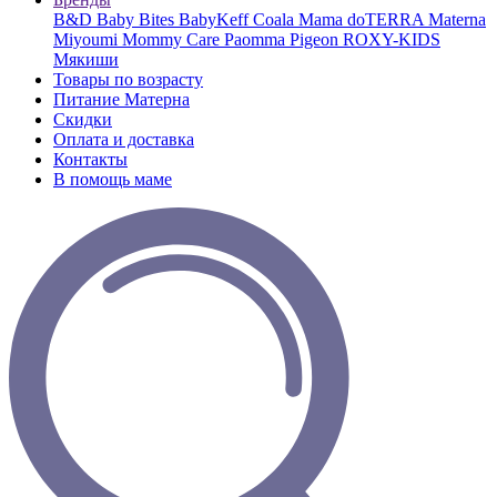
B&D
Baby Bites
BabyKeff
Coala Mama
doTERRA
Materna
Miyoumi
Mommy Care
Paomma
Pigeon
ROXY-KIDS
Мякиши
Товары по возрасту
Питание Матерна
Скидки
Оплата и доставка
Контакты
В помощь маме