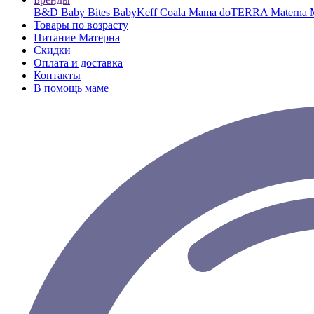
B&D
Baby Bites
BabyKeff
Coala Mama
doTERRA
Materna
Товары по возрасту
Питание Матерна
Скидки
Оплата и доставка
Контакты
В помощь маме