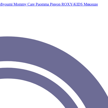
Miyoumi
Mommy Care
Paomma
Pigeon
ROXY-KIDS
Мякиши