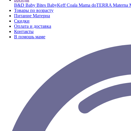
B&D
Baby Bites
BabyKeff
Coala Mama
doTERRA
Materna
Товары по возрасту
Питание Матерна
Скидки
Оплата и доставка
Контакты
В помощь маме