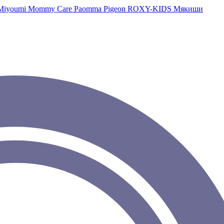
Miyoumi
Mommy Care
Paomma
Pigeon
ROXY-KIDS
Мякиши