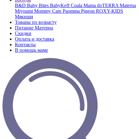
B&D
Baby Bites
BabyKeff
Coala Mama
doTERRA
Materna
Miyoumi
Mommy Care
Paomma
Pigeon
ROXY-KIDS
Мякиши
Товары по возрасту
Питание Матерна
Скидки
Оплата и доставка
Контакты
В помощь маме