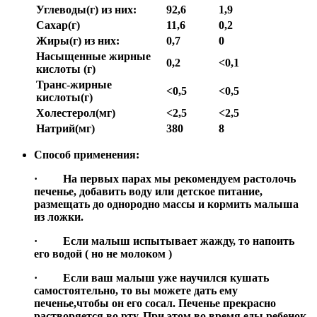
Углеводы(г) из них:
92,6
1,9
Сахар(г)
11,6
0,2
Жиры(г) из них:
0,7
0
Насыщенные жирные
0,2
<0,1
кислоты (г)
Транс-жирные
<0,5
<0,5
кислоты(г)
Холестерол(мг)
<2,5
<2,5
Натрий(мг)
380
8
Способ применения:
· На первых парах мы рекомендуем растолочь
печенье, добавить воду или детское питание,
размещать до однородно массы и кормить малыша
из ложки.
· Если малыш испытывает жажду, то напоить
его водой ( но не молоком )
· Если ваш малыш уже научился кушать
самостоятельно, то вы можете дать ему
печенье,чтобы он его сосал. Печенье прекрасно
растворяется во рту. При этом во время еды ребенок