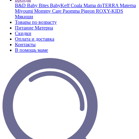
B&D
Baby Bites
BabyKeff
Coala Mama
doTERRA
Materna
Miyoumi
Mommy Care
Paomma
Pigeon
ROXY-KIDS
Мякиши
Товары по возрасту
Питание Матерна
Скидки
Оплата и доставка
Контакты
В помощь маме