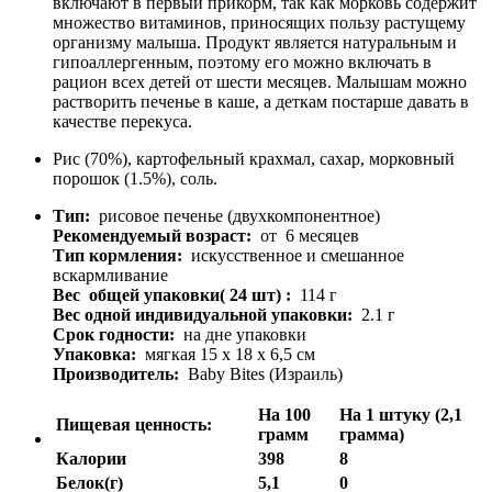
включают в первый прикорм, так как морковь содержит
множество витаминов, приносящих пользу растущему
организму малыша. Продукт является натуральным и
гипоаллергенным, поэтому его можно включать в
рацион всех детей от шести месяцев. Малышам можно
растворить печенье в каше, а деткам постарше давать в
качестве перекуса.
Рис (70%), картофельный крахмал, сахар, морковный
порошок (1.5%), соль.
Тип:
рисовое печенье (двухкомпонентное)
Рекомендуемый возраст:
от 6 месяцев
Тип кормления:
искусственное и смешанное
вскармливание
Вес общей упаковки( 24 шт) :
114 г
Вес одной индивидуальной упаковки:
2.1 г
Срок годности:
на дне упаковки
Упаковка:
мягкая 15 x 18 x 6,5 см
Производитель:
Baby Bites (Израиль)
На 100
На 1 штуку (2,1
Пищевая ценность:
грамм
грамма)
Калории
398
8
Белок(г)
5,1
0