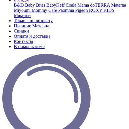
B&D
Baby Bites
BabyKeff
Coala Mama
doTERRA
Materna
Miyoumi
Mommy Care
Paomma
Pigeon
ROXY-KIDS
Мякиши
Товары по возрасту
Питание Матерна
Скидки
Оплата и доставка
Контакты
В помощь маме