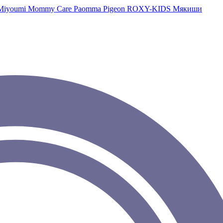
Miyoumi
Mommy Care
Paomma
Pigeon
ROXY-KIDS
Мякиши