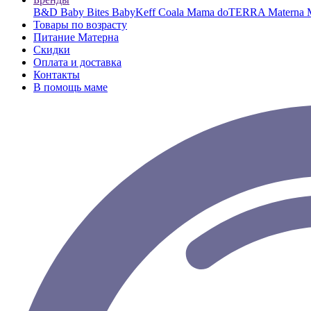
B&D
Baby Bites
BabyKeff
Coala Mama
doTERRA
Materna
Товары по возрасту
Питание Матерна
Скидки
Оплата и доставка
Контакты
В помощь маме