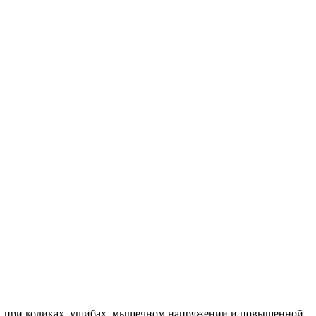
ет при коликах, ушибах, мышечном напряжении и повышенной