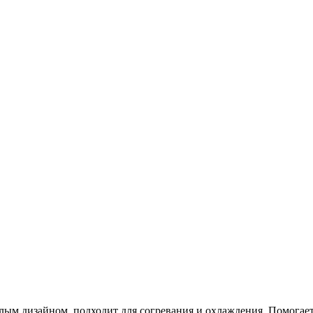
лым дизайном, подходит для согревания и охлаждения. Помога