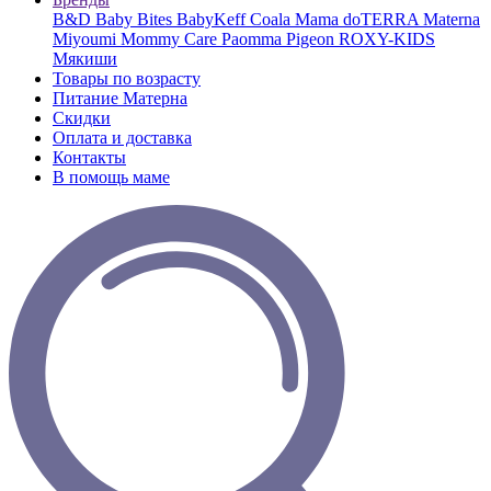
B&D
Baby Bites
BabyKeff
Coala Mama
doTERRA
Materna
Miyoumi
Mommy Care
Paomma
Pigeon
ROXY-KIDS
Мякиши
Товары по возрасту
Питание Матерна
Скидки
Оплата и доставка
Контакты
В помощь маме