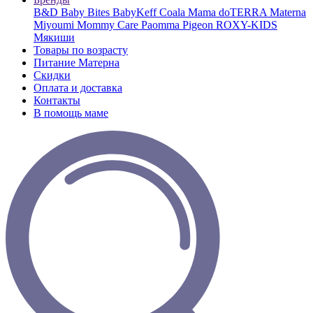
B&D
Baby Bites
BabyKeff
Coala Mama
doTERRA
Materna
Miyoumi
Mommy Care
Paomma
Pigeon
ROXY-KIDS
Мякиши
Товары по возрасту
Питание Матерна
Скидки
Оплата и доставка
Контакты
В помощь маме