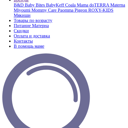
B&D
Baby Bites
BabyKeff
Coala Mama
doTERRA
Materna
Miyoumi
Mommy Care
Paomma
Pigeon
ROXY-KIDS
Мякиши
Товары по возрасту
Питание Матерна
Скидки
Оплата и доставка
Контакты
В помощь маме