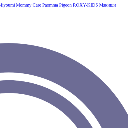
Miyoumi
Mommy Care
Paomma
Pigeon
ROXY-KIDS
Мякиши