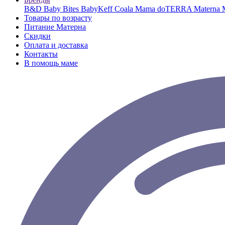
B&D
Baby Bites
BabyKeff
Coala Mama
doTERRA
Materna
Товары по возрасту
Питание Матерна
Скидки
Оплата и доставка
Контакты
В помощь маме