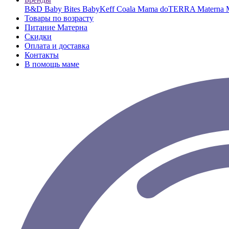
B&D
Baby Bites
BabyKeff
Coala Mama
doTERRA
Materna
Товары по возрасту
Питание Матерна
Скидки
Оплата и доставка
Контакты
В помощь маме