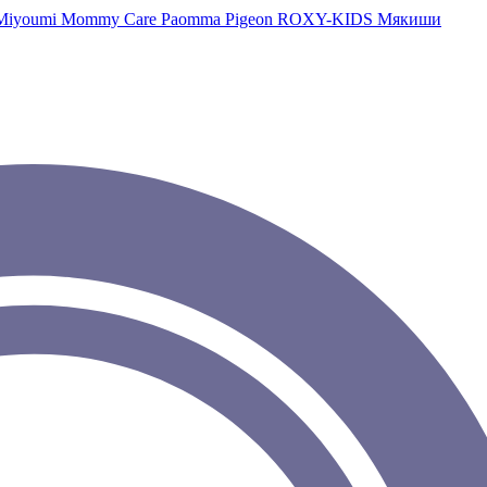
Miyoumi
Mommy Care
Paomma
Pigeon
ROXY-KIDS
Мякиши