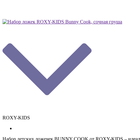
ROXY-KIDS
Набор детских ложечек BUNNY COOK от ROXY-KIDS – идеально