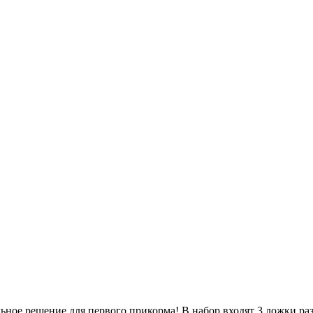
е решение для первого прикорма! В набор входят 3 ложки раз