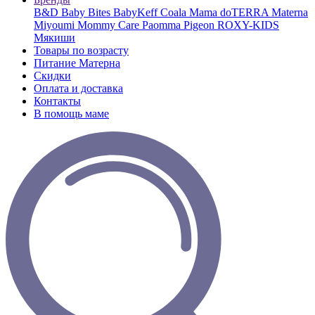
B&D
Baby Bites
BabyKeff
Coala Mama
doTERRA
Materna
Miyoumi
Mommy Care
Paomma
Pigeon
ROXY-KIDS
Мякиши
Товары по возрасту
Питание Матерна
Скидки
Оплата и доставка
Контакты
В помощь маме