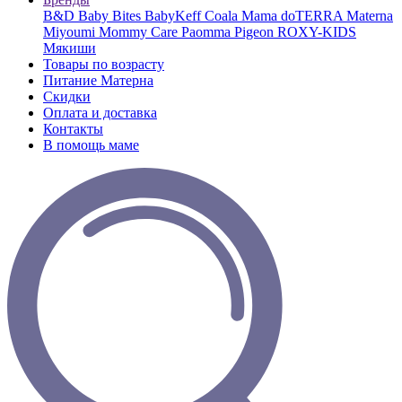
B&D
Baby Bites
BabyKeff
Coala Mama
doTERRA
Materna
Miyoumi
Mommy Care
Paomma
Pigeon
ROXY-KIDS
Мякиши
Товары по возрасту
Питание Матерна
Скидки
Оплата и доставка
Контакты
В помощь маме