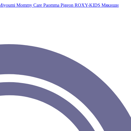
Miyoumi
Mommy Care
Paomma
Pigeon
ROXY-KIDS
Мякиши