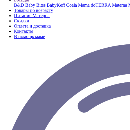
B&D
Baby Bites
BabyKeff
Coala Mama
doTERRA
Materna
Товары по возрасту
Питание Матерна
Скидки
Оплата и доставка
Контакты
В помощь маме