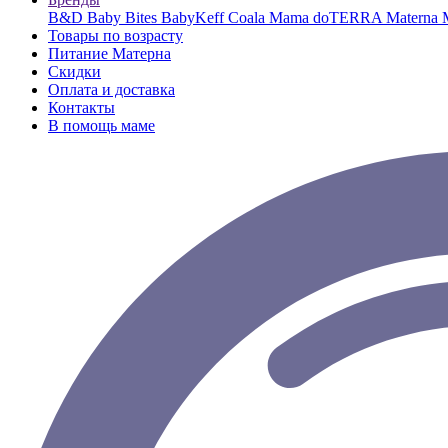
B&D
Baby Bites
BabyKeff
Coala Mama
doTERRA
Materna
Товары по возрасту
Питание Матерна
Скидки
Оплата и доставка
Контакты
В помощь маме