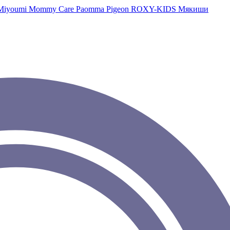
Miyoumi
Mommy Care
Paomma
Pigeon
ROXY-KIDS
Мякиши