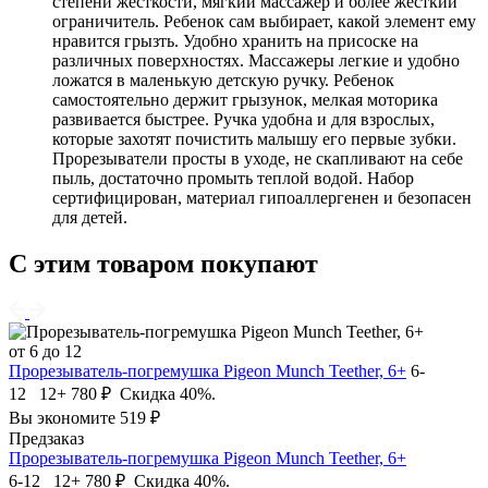
степени жесткости, мягкий массажер и более жесткий
ограничитель. Ребенок сам выбирает, какой элемент ему
нравится грызть. Удобно хранить на присоске на
различных поверхностях. Массажеры легкие и удобно
ложатся в маленькую детскую ручку. Ребенок
самостоятельно держит грызунок, мелкая моторика
развивается быстрее. Ручка удобна и для взрослых,
которые захотят почистить малышу его первые зубки.
Прорезыватели просты в уходе, не скапливают на себе
пыль, достаточно промыть теплой водой. Набор
сертифицирован, материал гипоаллергенен и безопасен
для детей.
С этим товаром покупают
от 6 до 12
Прорезыватель-погремушка Pigeon Munch Teether, 6+
6-
12 12+
780 ₽
Скидка 40%.
Вы экономите 519 ₽
Предзаказ
Прорезыватель-погремушка Pigeon Munch Teether, 6+
6-12 12+
780 ₽
Скидка 40%.