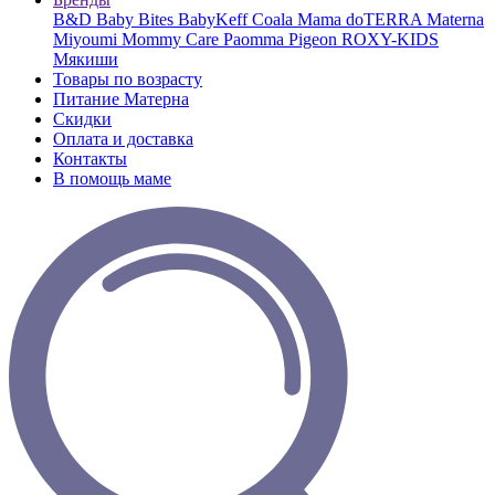
B&D
Baby Bites
BabyKeff
Coala Mama
doTERRA
Materna
Miyoumi
Mommy Care
Paomma
Pigeon
ROXY-KIDS
Мякиши
Товары по возрасту
Питание Матерна
Скидки
Оплата и доставка
Контакты
В помощь маме