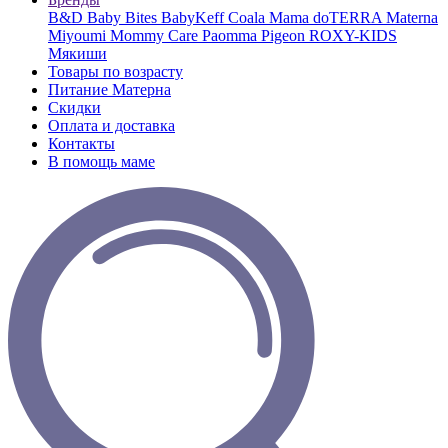
B&D
Baby Bites
BabyKeff
Coala Mama
doTERRA
Materna
Miyoumi
Mommy Care
Paomma
Pigeon
ROXY-KIDS
Мякиши
Товары по возрасту
Питание Матерна
Скидки
Оплата и доставка
Контакты
В помощь маме