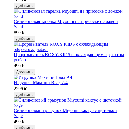
Добавить
Силиконовая тарелка Мiyoumi на присоске с ложкой
Sand
899 ₽
Добавить
Прорезыватель ROXY-KIDS с охлаждающим эффектом,
рыбка
499 ₽
Добавить
Игрушка Мякиши Влад А4
2299 ₽
Добавить
Силиконовый грызунок Мiyoumi кактус с щеточкой
Sage
499 ₽
Добавить