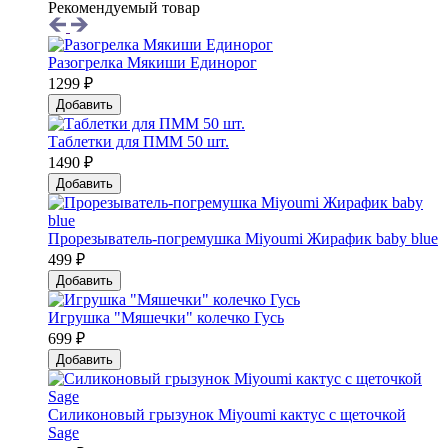
Рекомендуемый товар
Разогрелка Мякиши Единорог
1299 ₽
Добавить
Таблетки для ПММ 50 шт.
1490 ₽
Добавить
Прорезыватель-погремушка Мiyoumi Жирафик baby blue
499 ₽
Добавить
Игрушка "Мяшечки" колечко Гусь
699 ₽
Добавить
Силиконовый грызунок Мiyoumi кактус с щеточкой
Sage