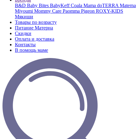
B&D
Baby Bites
BabyKeff
Coala Mama
doTERRA
Materna
Miyoumi
Mommy Care
Paomma
Pigeon
ROXY-KIDS
Мякиши
Товары по возрасту
Питание Матерна
Скидки
Оплата и доставка
Контакты
В помощь маме