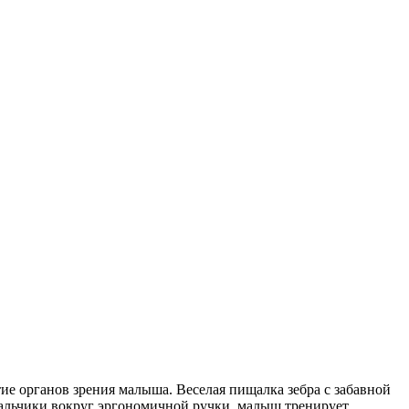
ие органов зрения малыша. Веселая пищалка зебра с забавной
пальчики вокруг эргономичной ручки, малыш тренирует