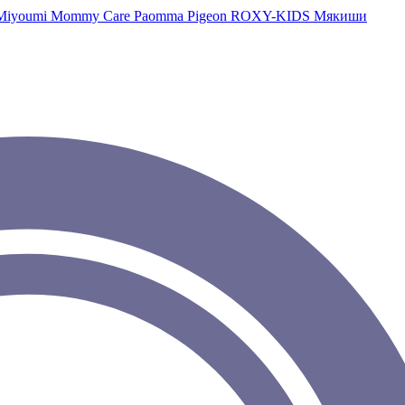
Miyoumi
Mommy Care
Paomma
Pigeon
ROXY-KIDS
Мякиши