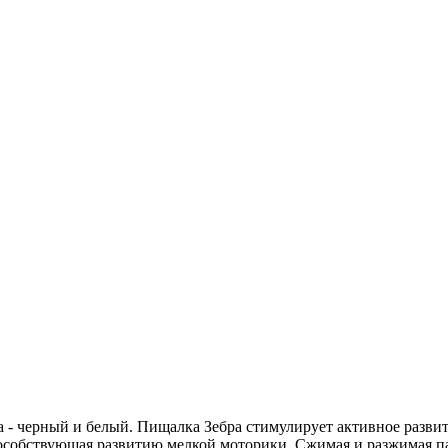
а - черный и белый. Пищалка Зебра стимулирует активное развит
способствующая развитию мелкой моторики. Сжимая и разжимая 