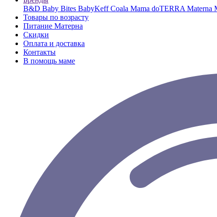
B&D
Baby Bites
BabyKeff
Coala Mama
doTERRA
Materna
Товары по возрасту
Питание Матерна
Скидки
Оплата и доставка
Контакты
В помощь маме