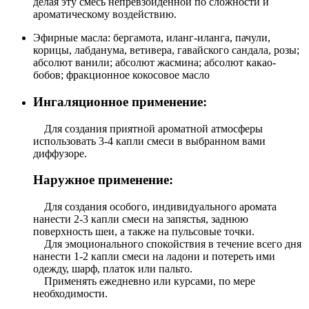
делая эту смесь непревзойденной по сложности и
ароматическому воздействию.
Эфирные масла: бергамота, иланг-иланга, пачули,
корицы, лабданума, ветивера, гавайского сандала, розы;
абсолют ванили; абсолют жасмина; абсолют какао-
бобов; фракционное кокосовое масло
Ингаляционное применение:
Для создания приятной ароматной атмосферы
использовать 3-4 капли смеси в выбранном вами
диффузоре.
Наружное применение:
Для создания особого, индивидуального аромата
нанести 2-3 капли смеси на запястья, заднюю
поверхность шеи, а также на пульсовые точки.
Для эмоционального спокойствия в течение всего дня
нанести 1-2 капли смеси на ладони и потереть ими
одежду, шарф, платок или пальто.
Применять ежедневно или курсами, по мере
необходимости.