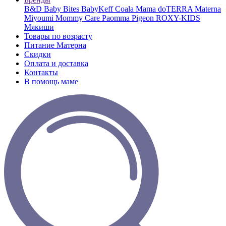
B&D
Baby Bites
BabyKeff
Coala Mama
doTERRA
Materna
Miyoumi
Mommy Care
Paomma
Pigeon
ROXY-KIDS
Мякиши
Товары по возрасту
Питание Матерна
Скидки
Оплата и доставка
Контакты
В помощь маме