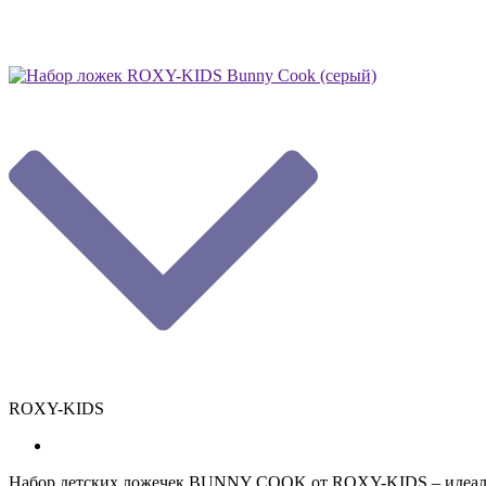
ROXY-KIDS
Набор детских ложечек BUNNY COOK от ROXY-KIDS – идеально