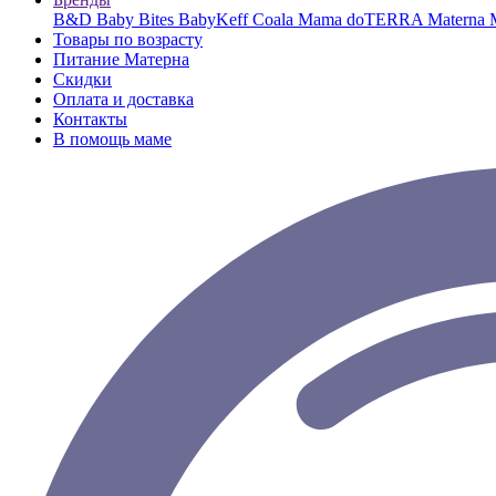
B&D
Baby Bites
BabyKeff
Coala Mama
doTERRA
Materna
Товары по возрасту
Питание Матерна
Скидки
Оплата и доставка
Контакты
В помощь маме