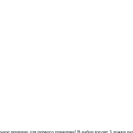
е решение для первого прикорма! В набор входят 3 ложки раз