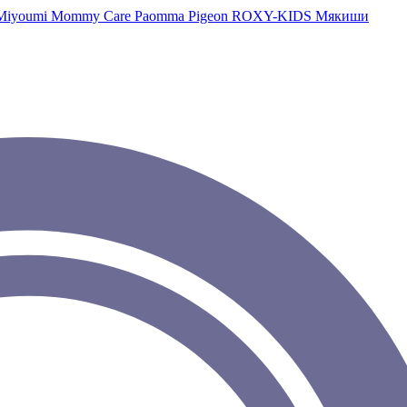
Miyoumi
Mommy Care
Paomma
Pigeon
ROXY-KIDS
Мякиши