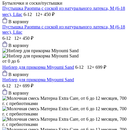
Бутылочки и соски/пустышки
Пустышка Paomma с соской из натурального латекса, M (6-18
мес), Lilac
6-12 12+
450 ₽
В корзину
Пустышка Paomma с соской из натурального латекса, M (6-18
мес), Lilac
6-12 12+
450 ₽
В корзину
от 0 до 6
Ниблер для прикорма Мiyoumi Sand
6-12 12+
699 ₽
В корзину
Ниблер для прикорма Мiyoumi Sand
6-12 12+
699 ₽
В корзину