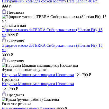
Натуральный крем для сосков Mommy Care Lanolin 40 мл
999 ₽
Предзаказ
Для мам и пап
Эфирное масло doTERRA Сибирская пихта (Siberian Fir), 15
мл
3099 ₽
В корзину
Эфирное масло doTERRA Сибирская пихта (Siberian Fir), 15
мл
3099 ₽
В корзину
Функциональные игрушки
Игрушка Мякиши малышарики Нюшенька
12+
799 ₽
Предзаказ
Игрушка Мякиши малышарики Нюшенька
12+
799 ₽
Предзаказ
Развитие ребенка
Кукла (ручная работа) Сластена
4800 ₽