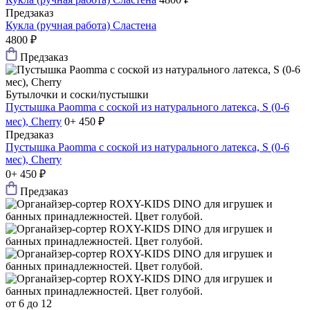
Предзаказ
Кукла (ручная работа) Сластена
4800 ₽
Предзаказ
Бутылочки и соски/пустышки
Пустышка Paomma с соской из натурального латекса, S (0-6
мес), Cherry
0+
450 ₽
Предзаказ
Пустышка Paomma с соской из натурального латекса, S (0-6
мес), Cherry
0+
450 ₽
Предзаказ
от 6 до 12