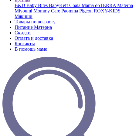
B&D
Baby Bites
BabyKeff
Coala Mama
doTERRA
Materna
Miyoumi
Mommy Care
Paomma
Pigeon
ROXY-KIDS
Мякиши
Товары по возрасту
Питание Матерна
Скидки
Оплата и доставка
Контакты
В помощь маме