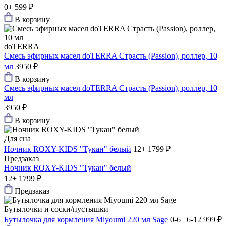
0+
599 ₽
В корзину
doTERRA
Смесь эфирных масел doTERRA Страсть (Passion), роллер, 10
мл
3950 ₽
В корзину
Смесь эфирных масел doTERRA Страсть (Passion), роллер, 10
мл
3950 ₽
В корзину
Для сна
Ночник ROXY-KIDS "Тукан" белый
12+
1799 ₽
Предзаказ
Ночник ROXY-KIDS "Тукан" белый
12+
1799 ₽
Предзаказ
Бутылочки и соски/пустышки
Бутылочка для кормления Miyoumi 220 мл Sage
0-6 6-12
999 ₽