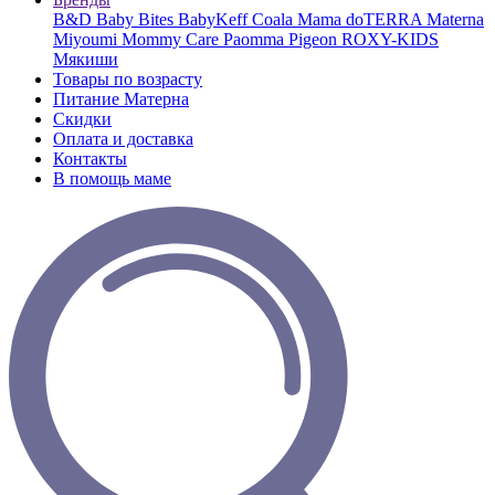
B&D
Baby Bites
BabyKeff
Coala Mama
doTERRA
Materna
Miyoumi
Mommy Care
Paomma
Pigeon
ROXY-KIDS
Мякиши
Товары по возрасту
Питание Матерна
Скидки
Оплата и доставка
Контакты
В помощь маме