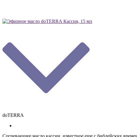
doTERRA
Согревающее масло кассии, известное еще с библейских време