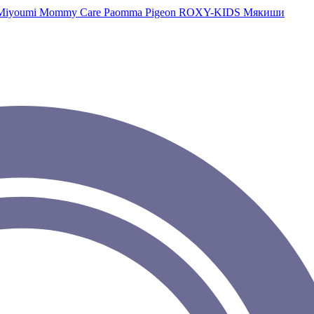
Miyoumi
Mommy Care
Paomma
Pigeon
ROXY-KIDS
Мякиши