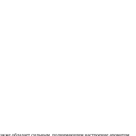
 также обладает сильным, поднимающим настроение ароматом.