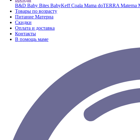
B&D
Baby Bites
BabyKeff
Coala Mama
doTERRA
Materna
Товары по возрасту
Питание Матерна
Скидки
Оплата и доставка
Контакты
В помощь маме