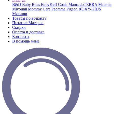
B&D
Baby Bites
BabyKeff
Coala Mama
doTERRA
Materna
Miyoumi
Mommy Care
Paomma
Pigeon
ROXY-KIDS
Мякиши
Товары по возрасту
Питание Матерна
Скидки
Оплата и доставка
Контакты
В помощь маме