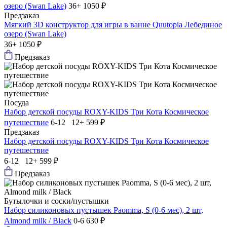
озеро (Swan Lake)
36+
1050 ₽
Предзаказ
Мягкий 3D конструктор для игры в ванне Quutopia Лебединое
озеро (Swan Lake)
36+
1050 ₽
Предзаказ
Посуда
Набор детской посуды ROXY-KIDS Три Кота Космическое
путешествие
6-12 12+
599 ₽
Предзаказ
Набор детской посуды ROXY-KIDS Три Кота Космическое
путешествие
6-12 12+
599 ₽
Предзаказ
Бутылочки и соски/пустышки
Набор силиконовых пустышек Paomma, S (0-6 мес), 2 шт,
Almond milk / Black
0-6
630 ₽