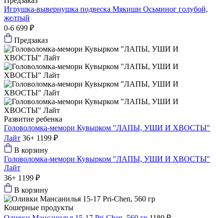
Предзаказ
Игрушка-вывернушка подвеска Мякиши Осьминог голубой,
желтый
0-6
699 ₽
Предзаказ
Развитие ребенка
Головоломка-мемори Кувырком "ЛАПЫ, УШИ И ХВОСТЫ"
Лайт
36+
1199 ₽
В корзину
Головоломка-мемори Кувырком "ЛАПЫ, УШИ И ХВОСТЫ"
Лайт
36+
1199 ₽
В корзину
Кошерные продукты
Оливки Мансанилья 15-17 Pri-Chen, 560 гр
1180 ₽