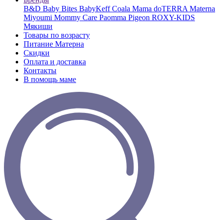
B&D
Baby Bites
BabyKeff
Coala Mama
doTERRA
Materna
Miyoumi
Mommy Care
Paomma
Pigeon
ROXY-KIDS
Мякиши
Товары по возрасту
Питание Матерна
Скидки
Оплата и доставка
Контакты
В помощь маме