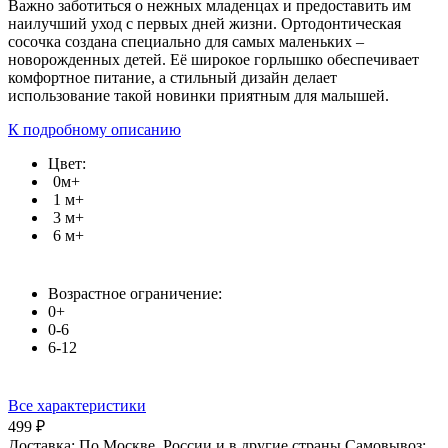
Важно заботиться о нежных младенцах и предоставить им
наилучший уход с первых дней жизни. Ортодонтическая
сосочка создана специально для самых маленьких –
новорожденных детей. Её широкое горлышко обеспечивает
комфортное питание, а стильный дизайн делает
использование такой новинки приятным для малышей.
К подробному описанию
Цвет:
0м+
1 м+
3 м+
6 м+
Возрастное ограничение:
0+
0-6
6-12
Все характеристики
499 ₽
Доставка:
По Москве, России и в другие страны
Самовывоз: