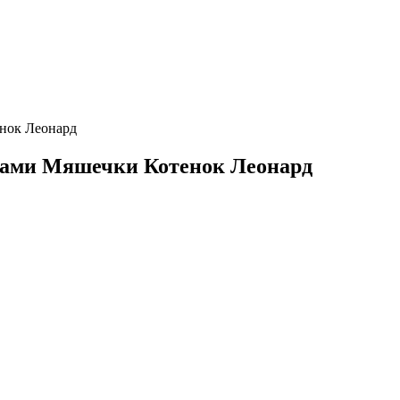
нок Леонард
ками Мяшечки Котенок Леонард