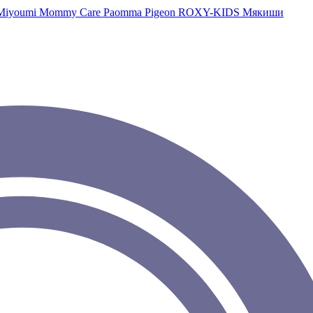
Miyoumi
Mommy Care
Paomma
Pigeon
ROXY-KIDS
Мякиши