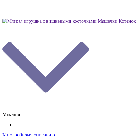
Мякиши
К подробному описанию