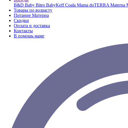
B&D
Baby Bites
BabyKeff
Coala Mama
doTERRA
Materna
Товары по возрасту
Питание Матерна
Скидки
Оплата и доставка
Контакты
В помощь маме