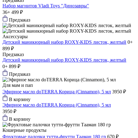
Предзаказ
Набор магнитов Vladi Toys "Динозавры"
36+
499 ₽
Предзаказ
Аксессуары
Детский маникюрный набор ROXY-KIDS листок, желтый
0+
899 ₽
Предзаказ
Детский маникюрный набор ROXY-KIDS листок, желтый
0+
899 ₽
Предзаказ
Для мам и пап
Эфирное масло doTERRA Корица (Cinnamon), 5 мл
3950 ₽
В корзину
Эфирное масло doTERRA Корица (Cinnamon), 5 мл
3950 ₽
В корзину
Кошерные продукты
Фруктовые палочки тутти-фрутти Тааман 180 гр
670 ₽