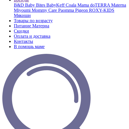
B&D
Baby Bites
BabyKeff
Coala Mama
doTERRA
Materna
Miyoumi
Mommy Care
Paomma
Pigeon
ROXY-KIDS
Мякиши
Товары по возрасту
Питание Матерна
Скидки
Оплата и доставка
Контакты
В помощь маме