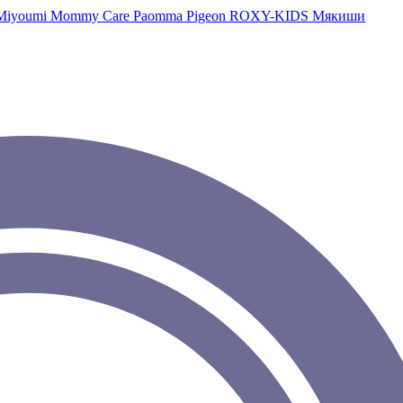
Miyoumi
Mommy Care
Paomma
Pigeon
ROXY-KIDS
Мякиши