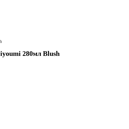
h
youmi 280мл Blush