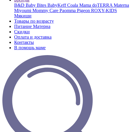
B&D
Baby Bites
BabyKeff
Coala Mama
doTERRA
Materna
Miyoumi
Mommy Care
Paomma
Pigeon
ROXY-KIDS
Мякиши
Товары по возрасту
Питание Матерна
Скидки
Оплата и доставка
Контакты
В помощь маме