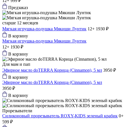
12+
999 ₽
Предзаказ
старше 12 месяцев
Мягкая игрушка-подушка Мякиши Лунтик
12+
1930 ₽
В корзину
Мягкая игрушка-подушка Мякиши Лунтик
12+
1930 ₽
В корзину
Для мам и пап
Эфирное масло doTERRA Корица (Cinnamon), 5 мл
3950 ₽
В корзину
Эфирное масло doTERRA Корица (Cinnamon), 5 мл
3950 ₽
В корзину
Прорезыватели
Силиконовый прорезыватель ROXY-KIDS зеленый крабик
0+
599 ₽