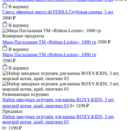
В корзину
Смесь эфирных масел doTERRA Глубокая синева, 5 мл
3990 ₽
В корзину
Кошерные продукты
Маца Пасхальная ТМ «Rishon-Lezion», 1000 гр
3590 ₽
В корзину
Маца Пасхальная ТМ «Rishon-Lezion», 1000 гр
3590 ₽
В корзину
Развивающие игрушки
Набор заводных игрушек для ванны ROXY-KIDS, 3 шт,
морской котик, краб, пингвин 03
0+
1199 ₽
Предзаказ
Набор заводных игрушек для ванны ROXY-KIDS, 3 шт,
морской котик, краб, пингвин 03
0+
1199 ₽