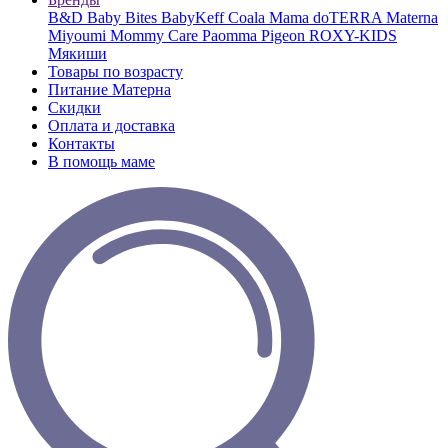
B&D
Baby Bites
BabyKeff
Coala Mama
doTERRA
Materna
Miyoumi
Mommy Care
Paomma
Pigeon
ROXY-KIDS
Мякиши
Товары по возрасту
Питание Матерна
Скидки
Оплата и доставка
Контакты
В помощь маме