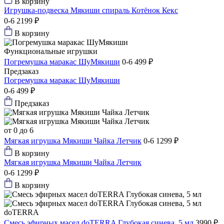
В корзину
Игрушка-подвеска Мякиши спираль Котёнок Кекс
0-6
2199 ₽
В корзину
Функциональные игрушки
Погремушка маракас ШуМякиши
0-6
499 ₽
Предзаказ
Погремушка маракас ШуМякиши
0-6
499 ₽
Предзаказ
от 0 до 6
Мягкая игрушка Мякиши Чайка Летчик
0-6
1299 ₽
В корзину
Мягкая игрушка Мякиши Чайка Летчик
0-6
1299 ₽
В корзину
doTERRA
Смесь эфирных масел doTERRA Глубокая синева, 5 мл
3990 ₽