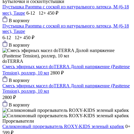
Бутылочки и соски/пустышки
Пустышка Paomma с соской из натурального латекса, M (6-18
мес), Taupe
6-12 12+
450 ₽
В корзину
Пустышка Paomma с соской из натурального латекса, M (6-18
мес), Taupe
6-12 12+
450 ₽
В корзину
doTERRA
Смесь эфирных масел doTERRA Долой напряжение (Pasttense
Tension), роллер, 10 мл
2800 ₽
В корзину
Смесь эфирных масел doTERRA Долой напряжение (Pasttense
Tension), роллер, 10 мл
2800 ₽
В корзину
Прорезыватели
Силиконовый прорезыватель ROXY-KIDS зеленый крабик
0+
599 ₽