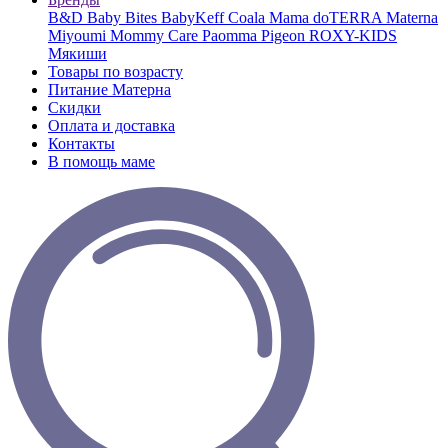
B&D
Baby Bites
BabyKeff
Coala Mama
doTERRA
Materna
Miyoumi
Mommy Care
Paomma
Pigeon
ROXY-KIDS
Мякиши
Товары по возрасту
Питание Матерна
Скидки
Оплата и доставка
Контакты
В помощь маме