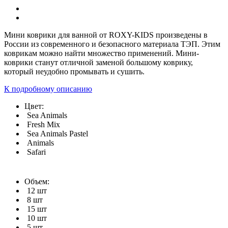
Мини коврики для ванной от ROXY-KIDS произведены в
России из современного и безопасного материала ТЭП. Этим
коврикам можно найти множество применений. Мини-
коврики станут отличной заменой большому коврику,
который неудобно промывать и сушить.
К подробному описанию
Цвет:
Sea Animals
Fresh Mix
Sea Animals Pastel
Animals
Safari
Объем:
12 шт
8 шт
15 шт
10 шт
5 шт