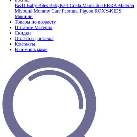
B&D
Baby Bites
BabyKeff
Coala Mama
doTERRA
Materna
Miyoumi
Mommy Care
Paomma
Pigeon
ROXY-KIDS
Мякиши
Товары по возрасту
Питание Матерна
Скидки
Оплата и доставка
Контакты
В помощь маме