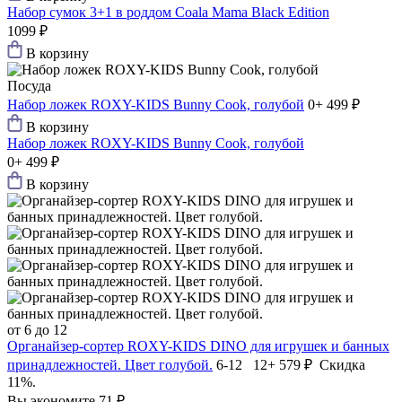
Набор сумок 3+1 в роддом Coala Mama Black Edition
1099 ₽
В корзину
Посуда
Набор ложек ROXY-KIDS Bunny Сook, голубой
0+
499 ₽
В корзину
Набор ложек ROXY-KIDS Bunny Сook, голубой
0+
499 ₽
В корзину
от 6 до 12
Органайзер-сортер ROXY-KIDS DINO для игрушек и банных
принадлежностей. Цвет голубой.
6-12 12+
579 ₽
Скидка
11%.
Вы экономите 71 ₽